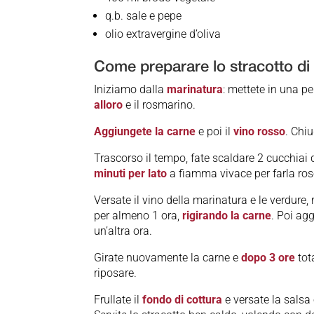
q.b. sale e pepe
olio extravergine d’oliva
Come preparare lo stracotto d
Iniziamo dalla
marinatura
: mettete in una pen
alloro
e il rosmarino.
Aggiungete la carne
e poi il
vino rosso
. Chiu
Trascorso il tempo, fate scaldare 2 cucchiai d
minuti per lato
a fiamma vivace per farla ro
Versate il vino della marinatura e le verdure,
per almeno 1 ora,
rigirando la carne
. Poi ag
un’altra ora.
Girate nuovamente la carne e
dopo 3 ore
tot
riposare.
Frullate il
fondo di cottura
e versate la salsa