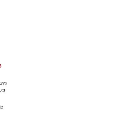
3
cere
per
la