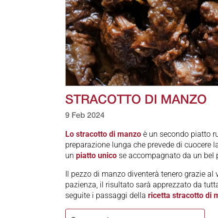
STRACOTTO DI MANZO
9 Feb 2024
Lo stracotto di manzo
è un secondo piatto ru
preparazione lunga che prevede di cuocere la
un
piatto unico
se accompagnato da un bel p
Il pezzo di manzo diventerà tenero grazie al 
pazienza, il risultato sarà apprezzato da tut
seguite i passaggi della
ricetta stracotto di