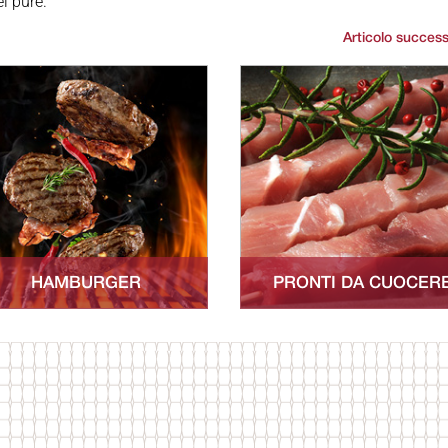
l purè.
Articolo success
HAMBURGER
PRONTI DA CUOCER