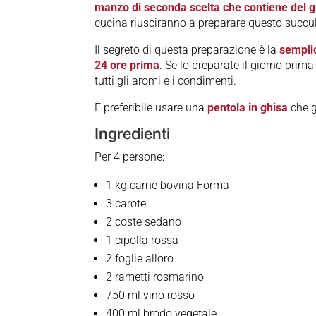
manzo di seconda scelta che contiene del 
cucina riusciranno a preparare questo succu
Il segreto di questa preparazione è la
sempli
24 ore prima
. Se lo preparate il giorno prim
tutti gli aromi e i condimenti.
È preferibile usare una
pentola in ghisa
che g
Ingredienti
Per 4 persone:
1 kg carne bovina Forma
3 carote
2 coste sedano
1 cipolla rossa
2 foglie alloro
2 rametti rosmarino
750 ml vino rosso
400 ml brodo vegetale