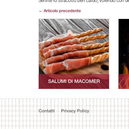
Servite lo stracotto ben caldo, volendo con de
←
Articolo precedente
SALUMI DI MACOMER
Contatti
Privacy Policy