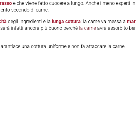
grasso
e che viene fatto cuocere a lungo. Anche i meno esperti in
lento secondo di carne.
cità
degli ingredienti e la
lunga cottura
: la carne va messa a
mar
a sarà infatti ancora più buono perché
la carne
avrà assorbito be
arantisce una cottura uniforme e non fa attaccare la carne.