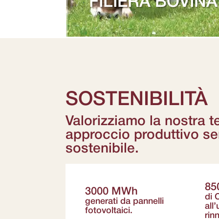
FILIERA BOVINA
SOSTENIBILITÀ
Valorizziamo la nostra t
approccio produttivo s
sostenibile.
85
3000 MWh
di 
generati da pannelli
all’
fotovoltaici.
rin