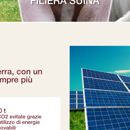
FILIERA SUINA
erra, con un
empre più
0 t
CO2 evitate grazie
utilizzo di energie
novabili