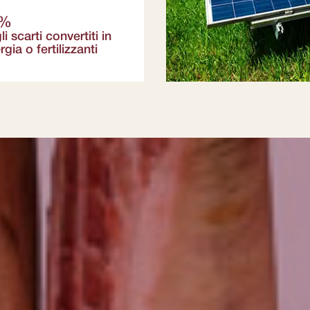
5%
li scarti convertiti in
rgia o fertilizzanti