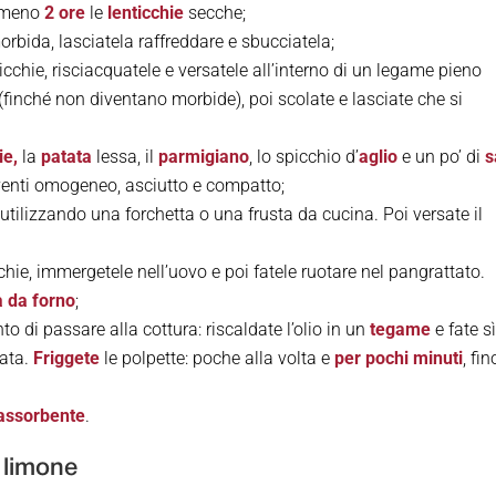
lmeno
2 ore
le
lenticchie
secche;
rbida, lasciatela raffreddare e sbucciatela;
ticchie, risciacquatele e versatele all’interno di un legame pieno
(finché non diventano morbide), poi scolate e lasciate che si
ie,
la
patata
lessa, il
parmigiano
, lo spicchio d’
aglio
e un po’ di
s
venti omogeneo, asciutto e compatto;
 utilizzando una forchetta o una frusta da cucina. Poi versate il
hie, immergetele nell’uovo e poi fatele ruotare nel pangrattato.
a da forno
;
o di passare alla cottura: riscaldate l’olio in un
tegame
e fate s
ata.
Friggete
le polpette: poche alla volta e
per pochi minuti
, fin
 assorbente
.
 limone