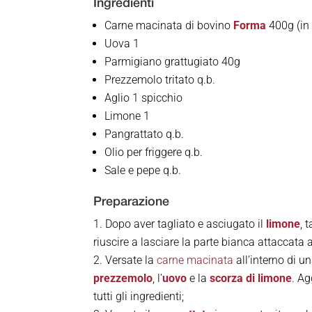
Ingredienti
Carne macinata di bovino
Forma
400g (in 
Uova 1
Parmigiano grattugiato 40g
Prezzemolo tritato q.b.
Aglio 1 spicchio
Limone 1
Pangrattato q.b.
Olio per friggere q.b.
Sale e pepe q.b.
Preparazione
Dopo aver tagliato e asciugato il
limone
, 
riuscire a lasciare la parte bianca attaccata 
Versate la
carne macinata
all’interno di u
prezzemolo
, l’
uovo
e la
scorza di limone
. Ag
tutti gli ingredienti;