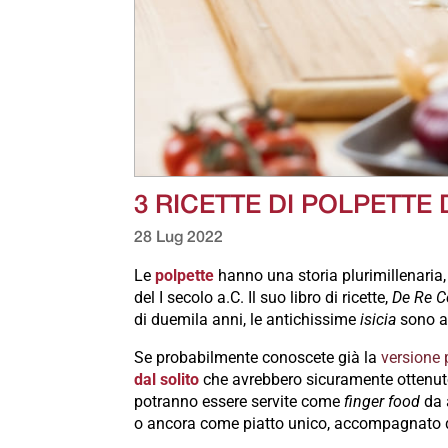
3 RICETTE DI POLPETTE
28 Lug 2022
Le
polpette
hanno una storia plurimillenaria
del I secolo a.C. Il suo libro di ricette,
De Re C
di duemila anni, le antichissime
isicia
sono ad
Se probabilmente conoscete già la
versione 
dal solito
che avrebbero sicuramente ottenuto
potranno essere servite come
finger food
da 
o ancora come piatto unico, accompagnato d