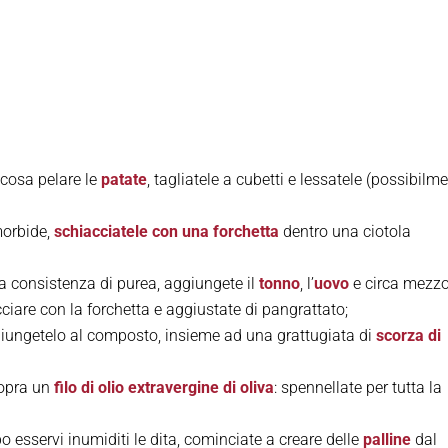
 cosa pelare le
patate
, tagliatele a cubetti e lessatele (possibilm
morbide,
schiacciatele con una forchetta
dentro una ciotola
a consistenza di purea, aggiungete il
tonno
, l’
uovo
e circa mezz
ciare con la forchetta e aggiustate di pangrattato;
iungetelo al composto, insieme ad una grattugiata di
scorza di
sopra un
filo di olio extravergine di oliva
: spennellate per tutta la
o esservi inumiditi le dita, cominciate a creare delle
palline
dal