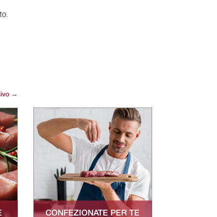
to.
ivo
→
E
CONFEZIONATE PER TE