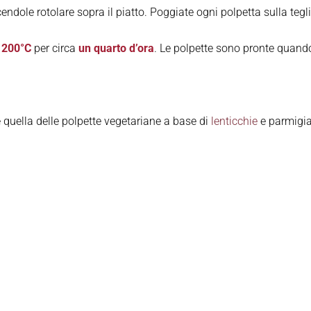
endole rotolare sopra il piatto. Poggiate ogni polpetta sulla tegl
a 200°C
per circa
un quarto d’ora
. Le polpette sono pronte quand
 è quella delle polpette vegetariane a base di
lenticchie
e parmigi