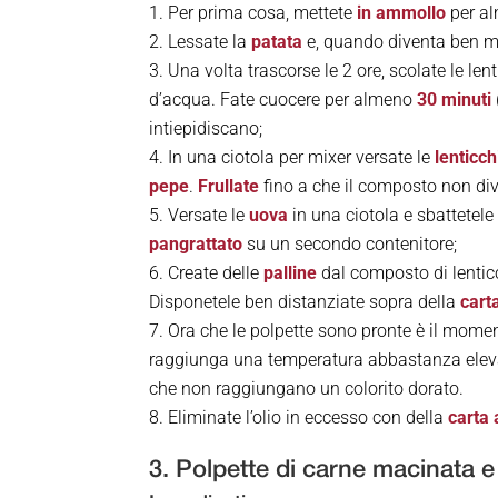
Per prima cosa, mettete
in ammollo
per a
Lessate la
patata
e, quando diventa ben mo
Una volta trascorse le 2 ore, scolate le len
d’acqua. Fate cuocere per almeno
30 minuti
intiepidiscano;
In una ciotola per mixer versate le
lenticch
pepe
.
Frullate
fino a che il composto non di
Versate le
uova
in una ciotola e sbattetele
pangrattato
su un secondo contenitore;
Create delle
palline
dal composto di lenticc
Disponetele ben distanziate sopra della
cart
Ora che le polpette sono pronte è il moment
raggiunga una temperatura abbastanza elev
che non raggiungano un colorito dorato.
Eliminate l’olio in eccesso con della
carta
3. Polpette di carne macinata e