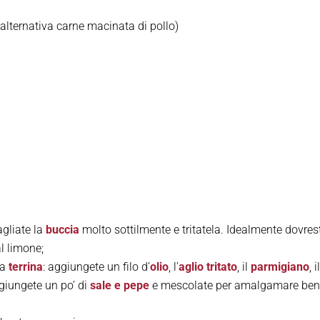
alternativa carne macinata di pollo)
tagliate la
buccia
molto sottilmente e tritatela. Idealmente dovres
al limone;
na
terrina
: aggiungete un filo d’
olio
, l’
aglio tritato
, il
parmigiano
, i
giungete un po’ di
sale e pepe
e mescolate per amalgamare be