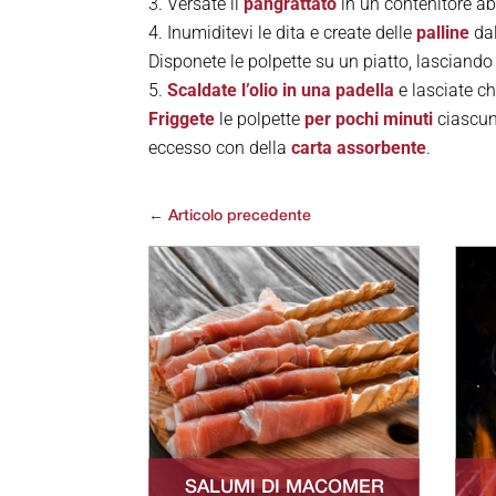
Versate il
pangrattato
in un contenitore a
Inumiditevi le dita e create delle
palline
dal
Disponete le polpette su un piatto, lasciand
Scaldate l’olio in una padella
e lasciate ch
Friggete
le polpette
per pochi minuti
ciascun
eccesso con della
carta assorbente
.
←
Articolo precedente
SALUMI DI MACOMER