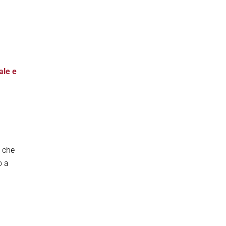
ale e
ì che
o a