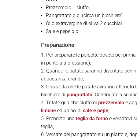
Prezzemolo 1 ciuffo
Pangrattato q.b. (circa un bicchiere)
Olio extravergine di oliva 2 cucchiai
Sale e pepe q.b.
Preparazione
Per preparare le polpette dovete per prima
in pentola a pressione);
Quando le patate saranno diventate ben 
abbastanza grande;
Una volta che le patate avranno ottenuto l
bicchiere di
pangrattato
. Continuate a schiac
Tritate qualche ciuffo di
prezzemolo
e agg
limone
ed un po’ di
sale e pepe
;
Prendete una
teglia da forno
e versatevi 
teglia;
Versate del pangrattato su un piatto e, dop