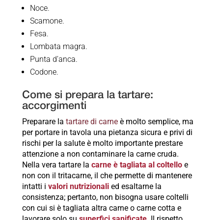
Noce.
Scamone.
Fesa.
Lombata magra.
Punta d’anca.
Codone.
Come si prepara la tartare:
accorgimenti
Preparare la
tartare di carne
è molto semplice, ma
per portare in tavola una pietanza sicura e privi di
rischi per la salute è molto importante prestare
attenzione a non contaminare la carne cruda.
Nella vera tartare la
carne è tagliata al coltello
e
non con il tritacarne, il che permette di mantenere
intatti i
valori nutrizionali
ed esaltarne la
consistenza; pertanto, non bisogna usare coltelli
con cui si è tagliata altra carne o carne cotta e
lavorare solo su
superfici sanificate
. Il rispetto