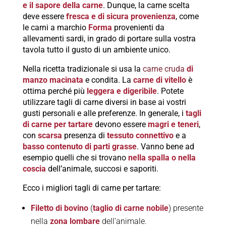
e il sapore della carne
. Dunque, la carne scelta
deve essere
fresca e di sicura provenienza
, come
le carni a marchio
Forma
provenienti da
allevamenti sardi, in grado di portare sulla vostra
tavola tutto il gusto di un ambiente unico.
Nella ricetta tradizionale si usa la
carne cruda
di
manzo
macinata
e condita. La
carne di vitello
è
ottima perché più
leggera e digeribile
. Potete
utilizzare tagli di carne diversi in base ai vostri
gusti personali e alle preferenze. In generale, i
tagli
di carne per tartare
devono essere
magri e teneri
,
con
scarsa
presenza di
tessuto connettivo
e a
basso contenuto di parti grasse
. Vanno bene ad
esempio quelli che si trovano
nella spalla o nella
coscia
dell’animale, succosi e saporiti.
Ecco i migliori tagli di carne per tartare:
Filetto di bovino
(
taglio di carne nobile
) presente
nella
zona lombare
dell’animale.