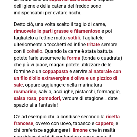
dell’igiene e della catena del freddo sono
indispensabili per evitare rischi.
Detto ciò, una volta scelto il taglio di carne,
rimuovete le parti grasse e filamentose
e poi
tagliatelo a fettine molto
sottili
. Tagliatele
ulteriormente a tocchetti ed infine
tritate
sempre
con il
coltello
. Quando la carne è stata battuta
potete farle assumere la
forma
(tonda o quadrata)
che più vi piace, magari potete utilizzare delle
formine o un
coppapasta
e servire
al
naturale con
un filo d’olio extravergine d’oliva e un pizzico di
sale
, oppure aggiungere nella marinatura
rosmarino
, salvia, acciughe, pistacchi, formaggio,
salsa rosa, pomodori,
verdure di stagione… date
spazio alla fantasia!
C’è ad esempio chi la condisce secondo la
ricetta
francese
, ovvero con uovo, tabasco e
cappero
, e
chi preferisce aggiungere il
limone
che in realtà
non riduce rischi di contaminazione e copre il