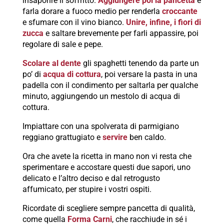
insaporire il soffritto.
Aggiungere poi la pancetta
e
farla dorare a fuoco medio per renderla
croccante
e sfumare con il vino bianco.
Unire, infine, i fiori di
zucca
e saltare brevemente per farli appassire, poi
regolare di sale e pepe.
Scolare al dente
gli spaghetti tenendo da parte un
po’ di
acqua di cottura
, poi versare la pasta in una
padella con il condimento per saltarla per qualche
minuto, aggiungendo un mestolo di acqua di
cottura.
Impiattare con una spolverata di parmigiano
reggiano grattugiato e
servire
ben caldo.
Ora che avete la ricetta in mano non vi resta che
sperimentare e accostare questi due sapori, uno
delicato e l’altro deciso e dal retrogusto
affumicato, per stupire i vostri ospiti.
Ricordate di scegliere sempre pancetta di qualità,
come quella
Forma Carni
, che racchiude in sé i