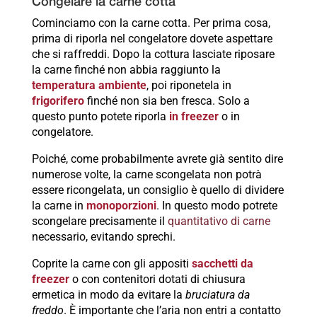
Congelare la carne cotta
Cominciamo con la carne cotta. Per prima cosa,
prima di riporla nel congelatore dovete aspettare
che si raffreddi. Dopo la cottura lasciate riposare
la carne finché non abbia raggiunto la
temperatura ambiente
, poi riponetela in
frigorifero
finché non sia ben fresca. Solo a
questo punto potete riporla
in freezer
o in
congelatore.
Poiché, come probabilmente avrete già sentito dire
numerose volte, la carne scongelata non potrà
essere ricongelata, un consiglio è quello di dividere
la carne in
monoporzioni
. In questo modo potrete
scongelare precisamente il
quantitativo di carne
necessario, evitando sprechi.
Coprite la carne con gli appositi
sacchetti da
freezer
o con contenitori dotati di chiusura
ermetica in modo da evitare la
bruciatura da
freddo
. È importante che l’aria non entri a contatto