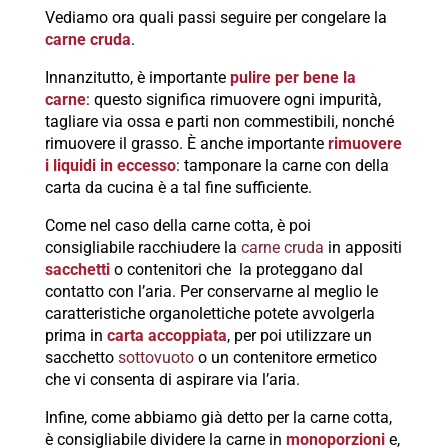
Vediamo ora quali passi seguire per congelare la
carne cruda
.
Innanzitutto, è importante
pulire per bene la
carne
: questo significa rimuovere ogni impurità,
tagliare via ossa e parti non commestibili, nonché
rimuovere il grasso. È anche importante
rimuovere
i liquidi in eccesso
: tamponare la carne con della
carta da cucina è a tal fine sufficiente.
Come nel caso della carne cotta, è poi
consigliabile racchiudere la
carne cruda
in appositi
sacchetti
o contenitori che la proteggano dal
contatto con l’aria. Per conservarne al meglio le
caratteristiche organolettiche potete avvolgerla
prima in
carta accoppiata
, per poi utilizzare un
sacchetto
sottovuoto
o un contenitore ermetico
che vi consenta di aspirare via l’aria.
Infine, come abbiamo già detto per la carne cotta,
è consigliabile dividere la carne in
monoporzioni
e,