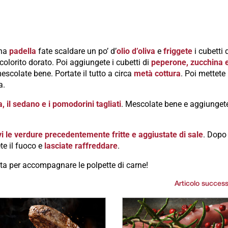
una
padella
fate scaldare un po’ d’
olio d’oliva
e
friggete
i cubetti 
colorito dorato. Poi aggiungete i cubetti di
peperone, zucchina 
escolate bene. Portate il tutto a circa
metà cottura
. Poi mettete 
a.
ta, il sedano e i pomodorini tagliati
. Mescolate bene e aggiunge
vi le verdure precedentemente fritte e aggiustate di sale
. Dopo
e il fuoco e
lasciate raffreddare
.
ta per accompagnare le polpette di carne!
Articolo success