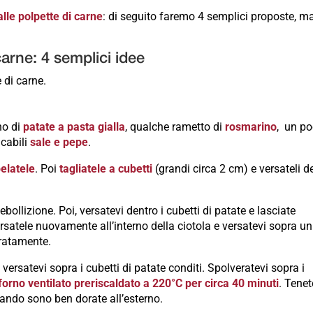
lle polpette di carne
: di seguito faremo 4 semplici proposte, m
carne: 4 semplici idee
 di carne.
no di
patate a pasta gialla
, qualche rametto di
rosmarino
, un po
cabili
sale e pepe
.
pelatele
. Poi
tagliatele a cubetti
(grandi circa 2 cm) e versateli d
 ebollizione. Poi, versatevi dentro i cubetti di patate e lasciate
rsatele nuovamente all’interno della ciotola e versatevi sopra un
uratamente.
versatevi sopra i cubetti di patate conditi. Spolveratevi sopra i
forno ventilato preriscaldato a 220°C per circa 40 minuti
. Tenet
quando sono ben dorate all’esterno.