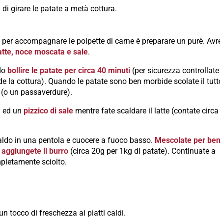
di girare le patate a metà cottura.
a per accompagnare le polpette di carne è preparare un purè. Avr
latte, noce moscata e sale
.
do
bollire le patate per circa 40 minuti
(per sicurezza controllate
e la cottura). Quando le patate sono ben morbide scolate il tutt
(o un passaverdure).
a
ed un
pizzico di sale
mentre fate scaldare il latte (contate circa
 caldo in una pentola e cuocere a fuoco basso.
Mescolate per be
e
aggiungete il burro
(circa 20g per 1kg di patate). Continuate a
mpletamente sciolto.
n tocco di freschezza ai piatti caldi.