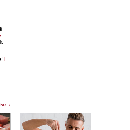
di
e
le
te
il
ivo
→