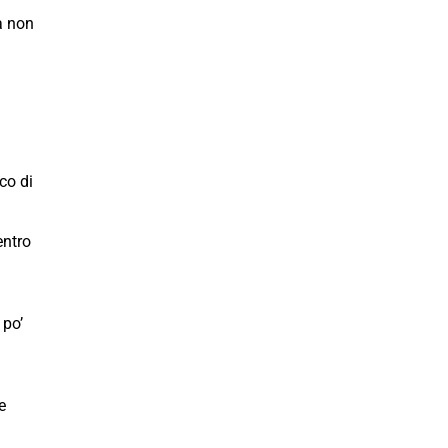
a non
co di
entro
 po’
e