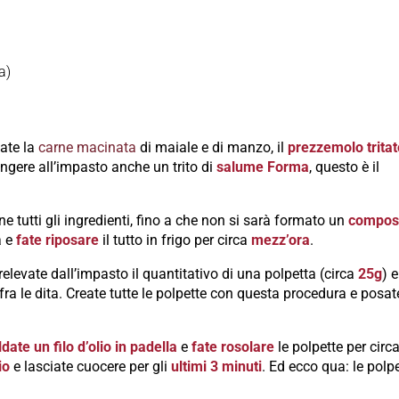
a)
ate la
carne macinata
di maiale e di manzo, il
prezzemolo trita
ngere all’impasto anche un trito di
salume
Forma
, questo è il
e tutti gli ingredienti, fino a che non si sarà formato un
compos
a e
fate riposare
il tutto in frigo per circa
mezz’ora
.
relevate dall’impasto il quantitativo di una polpetta (circa
25g
) e
ra le dita. Create tutte le polpette con questa procedura e posat
date un filo d’olio in padella
e
fate rosolare
le polpette per circ
io
e lasciate cuocere per gli
ultimi 3 minuti
. Ed ecco qua: le polp