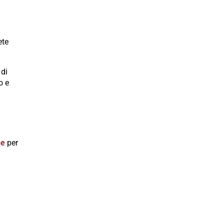
ete
 di
o e
ne
per