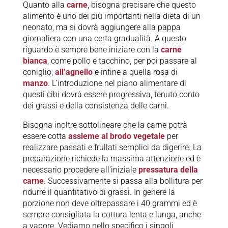
Quanto alla
carne
, bisogna precisare che questo
alimento è uno dei più importanti nella dieta di un
neonato, ma si dovrà aggiungere alla pappa
giornaliera con una certa gradualità. A questo
riguardo è sempre bene iniziare con la
carne
bianca
, come pollo e tacchino, per poi passare al
coniglio,
all’agnello
e infine a quella rosa di
manzo
. L’introduzione nel piano alimentare di
questi cibi dovrà essere progressiva, tenuto conto
dei grassi e della consistenza delle carni.
Bisogna inoltre sottolineare che la carne potrà
essere cotta
assieme al brodo vegetale
per
realizzare passati e frullati semplici da digerire. La
preparazione richiede la massima attenzione ed è
necessario procedere all’iniziale
pressatura della
carne
. Successivamente si passa alla bollitura per
ridurre il quantitativo di grassi. In genere la
porzione non deve oltrepassare i 40 grammi ed è
sempre consigliata la cottura lenta e lunga, anche
a vapore. Vediamo nello specifico i singoli