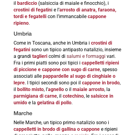
il
bardiccio
(salsiccia di maiale e finocchio), i
crostini di fegatin
i e l’
arrosto di anatra, faraona,
tordi e fegatelli
con l’immancabile
cappone
ripieno
.
Umbria
Come in Toscana, anche in Umbria i
crostini di
fegatini
sono un tipico antipasto natalizio, insieme
a grandi
taglieri
colmi di
salumi e formaggi
vari.
Fra i primi piatti sono poi tipici i
cappelletti ripieni
di piccione e cappone con sugo di carne
, spesso
associati alle
pappardelle al sugo di cinghiale o
lepre
. I tipici secondi sono poi il
cappone in brodo
,
il
bollito misto
, l’
agnello
o il
maiale
arrosto
, la
parmigiana di carne
, il
cotechino
, le
salsicce in
umido
e la
gelatina di pollo
.
Marche
Nelle Marche, un tipico primo natalizio sono i
cappelletti in brodo di gallina o cappone
e ripieni