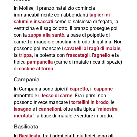
In Molise, il pranzo natalizio comincia
immancabilmente con abbondanti
taglieri di
salumi e insaccati
come la salsiccia di fegato, la
ventricina e il sagicciotto. Il pranzo prosegue poi
con la
zuppa alla santè
, a base di polpette di
carne, formaggio e crostini in brodo di gallina. Non
possono poi mancare i
cavatelli al ragù di maiale
,
la
trippa,
la polenta con
frascategli
, l’
agnello
e la
tipica
pampanella
(carne di maiale ricca di spezie)
di
costine al forno.
Campania
In Campania sono tipici il
capretto
, il
cappone
imbottito e il
lesso di carne
. Fra i primi non
possono invece mancare i
tortellini in brodo
, le
lasagne
e i
cannelloni
, oltre alla tipica
“minestra
meritata”
, a base di maiale e verdure in brodo.
Basilicata
In
Basilicata,
tra i primi piatti più tipici sono gli