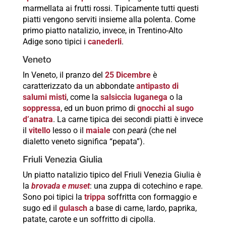
marmellata ai frutti rossi. Tipicamente tutti questi
piatti vengono serviti insieme alla polenta. Come
primo piatto natalizio, invece, in Trentino-Alto
Adige sono tipici i
canederli
.
Veneto
In Veneto, il pranzo del
25 Dicembre
è
caratterizzato da un abbondate
antipasto di
salumi misti
, come la
salsiccia luganega
o la
soppressa
, ed un buon primo di
gnocchi al sugo
d’anatra
. La carne tipica dei secondi piatti è invece
il
vitello
lesso o il
maiale
con
pearà
(che nel
dialetto veneto significa “pepata”).
Friuli Venezia Giulia
Un piatto natalizio tipico del Friuli Venezia Giulia è
la
brovada e muset
: una zuppa di cotechino e rape.
Sono poi tipici la
trippa
soffritta con formaggio e
sugo ed il
gulasch
a base di carne, lardo, paprika,
patate, carote e un soffritto di cipolla.