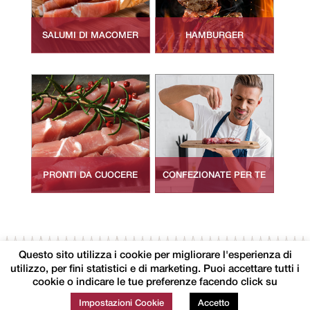
SALUMI DI MACOMER
HAMBURGER
PRONTI DA CUOCERE
CONFEZIONATE PER TE
Seguici
Contatti
Privacy Policy
Questo sito utilizza i cookie per migliorare l'esperienza di
utilizzo, per fini statistici e di marketing. Puoi accettare tutti i
cookie o indicare le tue preferenze facendo click su
Impostazioni Cookie
Accetto