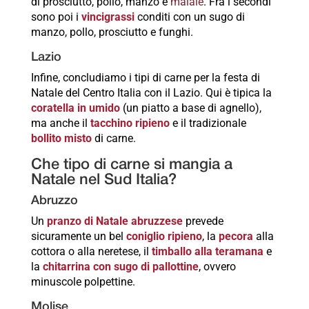
di prosciutto, pollo, manzo e
maiale
. Fra i secondi
sono poi i
vincigrassi
conditi con un sugo di
manzo, pollo, prosciutto e funghi.
Lazio
Infine, concludiamo i tipi di carne per la festa di
Natale del Centro Italia con il Lazio. Qui è tipica la
coratella in umido
(un piatto a base di agnello),
ma anche il
tacchino ripieno
e il tradizionale
bollito misto
di carne.
Che tipo di carne si mangia a
Natale nel Sud Italia?
Abruzzo
Un
pranzo di Natale abruzzese
prevede
sicuramente un bel
coniglio ripieno
, la
pecora
alla
cottora o alla neretese, il
timballo alla teramana
e
la
chitarrina con sugo di pallottine
, ovvero
minuscole polpettine.
Molise