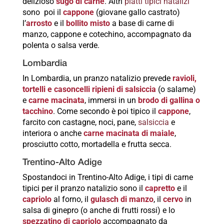
delizioso
sugo di carne
. Altri
piatti tipici natalizi
sono poi il
cappone
(giovane gallo castrato)
l’
arrosto
e il
bollito misto
a base di carne di
manzo, cappone e cotechino, accompagnato da
polenta o salsa verde.
Lombardia
In Lombardia, un pranzo natalizio prevede
ravioli,
tortelli e casoncelli ripieni di salsiccia
(o salame)
e
carne macinata
, immersi in un
brodo di gallina o
tacchino
. Come secondo è poi tipico il
cappone
,
farcito con castagne, noci, pane,
salsiccia
e
interiora o anche
carne macinata di maiale
,
prosciutto cotto, mortadella e frutta secca.
Trentino-Alto Adige
Spostandoci in Trentino-Alto Adige, i tipi di carne
tipici per il pranzo natalizio sono il
capretto
e il
capriolo
al forno, il
gulasch di manzo
, il
cervo
in
salsa di ginepro (o anche di frutti rossi) e lo
spezzatino di capriolo
accompagnato da