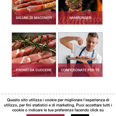
SALUMI DI MACOMER
HAMBURGER
PRONTI DA CUOCERE
CONFEZIONATE PER TE
Seguici
Contatti
Privacy Policy
Questo sito utilizza i cookie per migliorare l'esperienza di
utilizzo, per fini statistici e di marketing. Puoi accettare tutti i
cookie o indicare le tue preferenze facendo click su