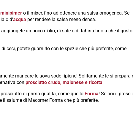
l
minipimer
o il mixer, fino ad ottenere una salsa omogenea. Se
iaio d’
acqua
per rendere la salsa meno densa.
, aggiungete un poco d’olio, di sale o di tahina fino a che il gust
di ceci, potete guarnirlo con le spezie che più preferite, come
tamente mancare le uova sode ripiene! Solitamente le si prepara c
ernativa con
prosciutto crudo, maionese e ricotta
.
n prosciutto di prima qualità, come quello
Forma
! Se poi il prosci
re il salume di Macomer Forma che più preferite.