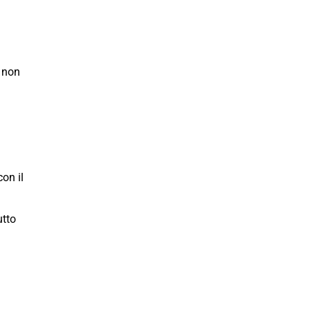
o non
on il
utto