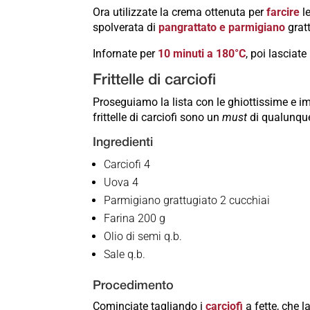
Ora utilizzate la crema ottenuta per
farcire
le
spolverata di
pangrattato e parmigiano
gratt
Infornate per
10 minuti a 180°C
, poi lasciate
Frittelle di carciofi
Proseguiamo la lista con le ghiottissime e imm
frittelle di carciofi sono un
must
di qualunque
Ingredienti
Carciofi 4
Uova 4
Parmigiano grattugiato 2 cucchiai
Farina 200 g
Olio di semi q.b.
Sale q.b.
Procedimento
Cominciate tagliando i
carciofi
a fette, che 