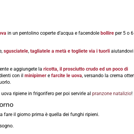
ova
in un pentolino coperte d’acqua e facendole
bollire
per 5 o 6
e,
sgusciatele
,
tagliatele a metà e togliete via i tuorli
aiutandovi
iente e aggiungete la
ricotta, il prosciutto crudo ed un poco di
dienti con il
minipimer
e
farcite le uova
, versando la crema otte
uorlo.
uova ripiene in frigorifero per poi servirle al
pranzone natalizio
!
forno
a fare il giorno prima è quella dei funghi ripieni.
isogno.