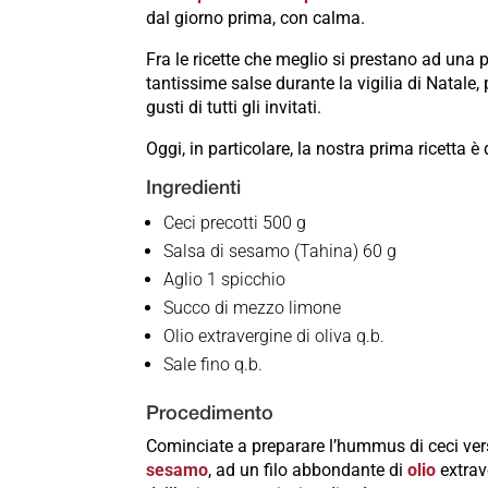
dal giorno prima, con calma.
Fra le ricette che meglio si prestano ad una 
tantissime salse durante la vigilia di Natale, 
gusti di tutti gli invitati.
Oggi, in particolare, la nostra prima ricetta è
Ingredienti
Ceci precotti 500 g
Salsa di sesamo (Tahina) 60 g
Aglio 1 spicchio
Succo di mezzo limone
Olio extravergine di oliva q.b.
Sale fino q.b.
Procedimento
Cominciate a preparare l’hummus di ceci ve
sesamo
, ad un filo abbondante di
olio
extrave