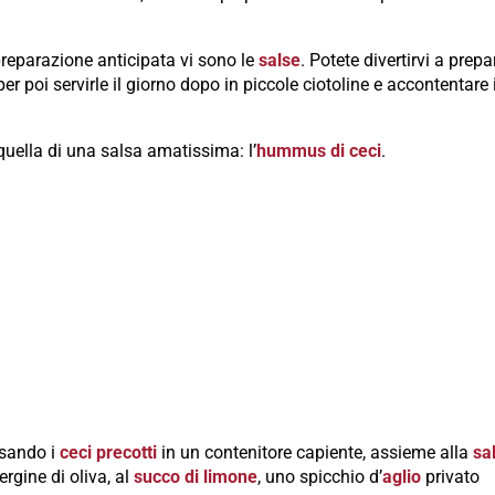
preparazione anticipata vi sono le
salse
. Potete divertirvi a prepa
per poi servirle il giorno dopo in piccole ciotoline e accontentare 
 quella di una salsa amatissima: l’
hummus di ceci
.
rsando i
ceci precotti
in un contenitore capiente, assieme alla
sa
rgine di oliva, al
succo di limone
, uno spicchio d’
aglio
privato