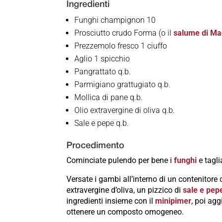
Ingredienti
Funghi champignon 10
Prosciutto crudo Forma (o il
salume di M
Prezzemolo fresco 1 ciuffo
Aglio 1 spicchio
Pangrattato q.b.
Parmigiano grattugiato q.b.
Mollica di pane q.b.
Olio extravergine di oliva q.b.
Sale e pepe q.b.
Procedimento
Cominciate pulendo per bene i
funghi
e tagl
Versate i gambi all’interno di un contenitore
extravergine d’oliva, un pizzico di
sale e pep
ingredienti insieme con il
minipimer
, poi ag
ottenere un composto omogeneo.