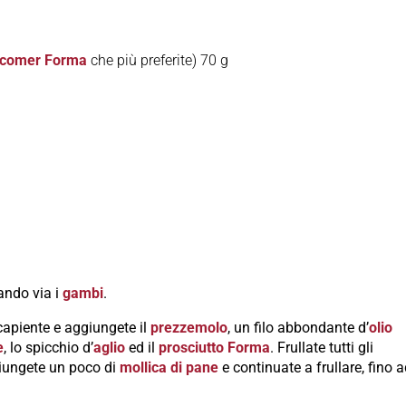
acomer Forma
che più preferite) 70 g
iando via i
gambi
.
 capiente e aggiungete il
prezzemolo
, un filo abbondante d’
olio
e
, lo spicchio d’
aglio
ed il
prosciutto Forma
. Frullate tutti gli
giungete un poco di
mollica di pane
e continuate a frullare, fino 