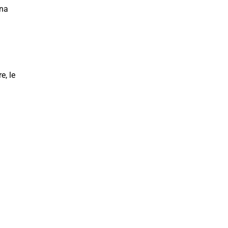
una
e, le