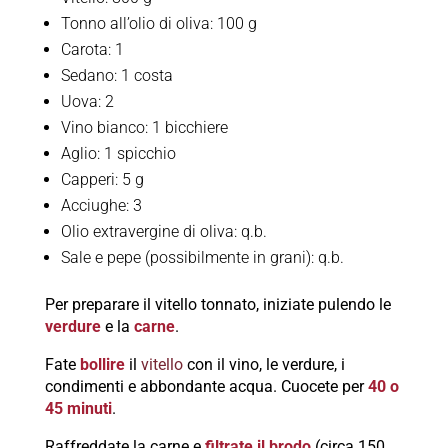
Tonno all’olio di oliva: 100 g
Carota: 1
Sedano: 1 costa
Uova: 2
Vino bianco: 1 bicchiere
Aglio: 1 spicchio
Capperi: 5 g
Acciughe: 3
Olio extravergine di oliva: q.b.
Sale e pepe (possibilmente in grani): q.b.
Per preparare il vitello tonnato, iniziate pulendo le
verdure
e la
carne
.
Fate
bollire
il
vitello
con il vino, le verdure, i
condimenti e abbondante acqua. Cuocete per
40 o
45 minuti
.
Raffreddate la carne e
filtrate il brodo
(circa 150