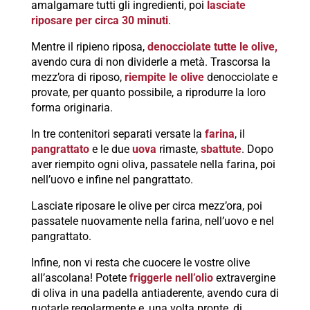
amalgamare tutti gli ingredienti, poi
lasciate
riposare per circa 30 minuti
.
Mentre il ripieno riposa,
denocciolate tutte le olive,
avendo cura di non dividerle a metà. Trascorsa la
mezz’ora di riposo,
riempite le olive
denocciolate e
provate, per quanto possibile, a riprodurre la loro
forma originaria.
In tre contenitori separati versate la
farina
, il
pangrattato
e le due
uova
rimaste,
sbattute
. Dopo
aver riempito ogni oliva, passatele nella farina, poi
nell’uovo e infine nel pangrattato.
Lasciate riposare le olive per circa mezz’ora, poi
passatele nuovamente nella farina, nell’uovo e nel
pangrattato.
Infine, non vi resta che cuocere le vostre olive
all’ascolana! Potete
friggerle nell’olio
extravergine
di oliva in una padella antiaderente, avendo cura di
ruotarle regolarmente e, una volta pronte, di