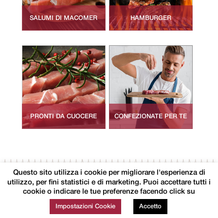
SALUMI DI MACOMER
HAMBURGER
PRONTI DA CUOCERE
CONFEZIONATE PER TE
Seguici
Contatti
Privacy Policy
Questo sito utilizza i cookie per migliorare l'esperienza di
utilizzo, per fini statistici e di marketing. Puoi accettare tutti i
cookie o indicare le tue preferenze facendo click su
Impostazioni Cookie
Accetto
FORMA SRL • Via del Presidente n° 1 ZIR Tossilo 08015