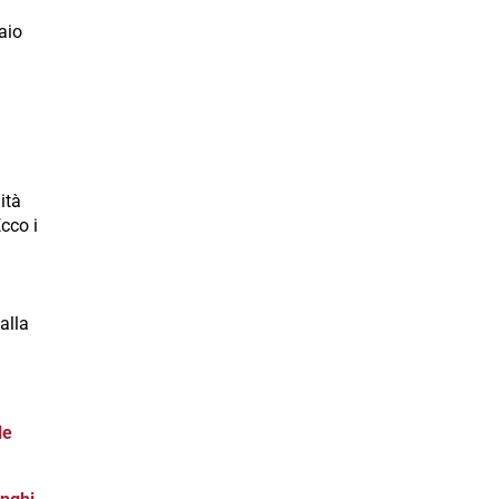
aio
ità
Ecco i
 alla
le