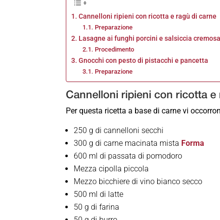
Cannelloni ripieni con ricotta e ragù di carne
Preparazione
Lasagne ai funghi porcini e salsiccia cremos
Procedimento
Gnocchi con pesto di pistacchi e pancetta
Preparazione
Cannelloni ripieni con ricotta e
Per questa ricetta a base di carne vi occorro
250 g di cannelloni secchi
300 g di carne macinata mista
Forma
600 ml di passata di pomodoro
Mezza cipolla piccola
Mezzo bicchiere di vino bianco secco
500 ml di latte
50 g di farina
50 g di burro