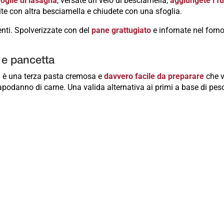
foglie di lasagna
, versate un velo di besciamella,
aggiungete i f
uite con altra besciamella e chiudete con una sfoglia.
enti. Spolverizzate con del
pane grattugiato
e infornate nel forn
 e pancetta
ta è una terza pasta cremosa e
davvero facile da preparare
che v
Capodanno di carne. Una valida alternativa ai primi a base di pes