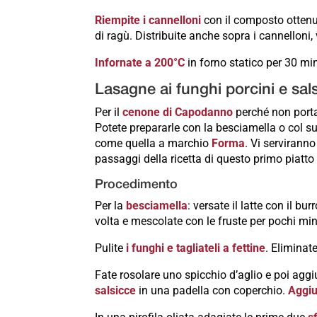
Riempite i cannelloni
con il composto ottenu
di ragù. Distribuite anche sopra i cannelloni,
Infornate a 200°C
in forno statico per 30 min
Lasagne ai funghi porcini e sa
Per il
cenone di Capodanno
perché non porta
Potete prepararle con la besciamella o col su
come quella a marchio
Forma
. Vi serviranno
passaggi della ricetta di questo primo piatt
Procedimento
Per la
besciamella
: versate il latte con il bu
volta e mescolate con le fruste per pochi min
Pulite
i funghi e tagliateli a fettine
. Eliminate
Fate rosolare uno spicchio d’aglio e poi agg
salsicce
in una padella con coperchio.
Aggiu