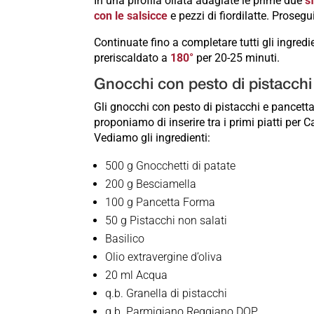
In una pirofila oliata adagiate le prime due
s
con le salsicce
e pezzi di fiordilatte. Proseg
Continuate fino a completare tutti gli ingredi
preriscaldato a
180°
per 20-25 minuti.
Gnocchi con pesto di pistacchi
Gli gnocchi con pesto di pistacchi e pancet
proponiamo di inserire tra i primi piatti per 
Vediamo gli ingredienti:
500 g Gnocchetti di patate
200 g Besciamella
100 g Pancetta Forma
50 g Pistacchi non salati
Basilico
Olio extravergine d’oliva
20 ml Acqua
q.b. Granella di pistacchi
q.b. Parmigiano Reggiano DOP