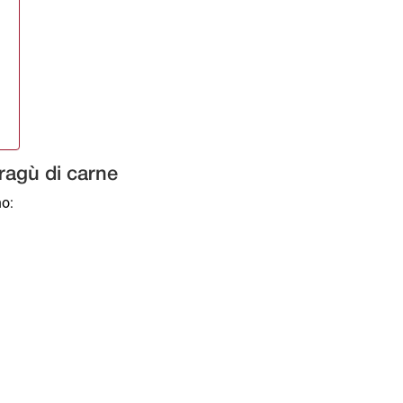
a
 ragù di carne
no: