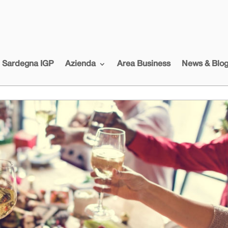
i Sardegna IGP
Azienda
Area Business
News & Blo