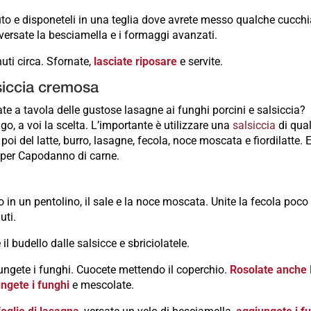
to e disponeteli in una teglia dove avrete messo qualche cucchi
 versate la besciamella e i formaggi avanzati.
uti circa. Sfornate,
lasciate riposare
e servite.
lsiccia cremosa
te a tavola delle gustose lasagne ai funghi porcini e salsiccia?
go, a voi la scelta. L’importante è utilizzare una
salsiccia
di qual
 poi del latte, burro, lasagne, fecola, noce moscata e fiordilatte. 
o per Capodanno di carne.
rro in un pentolino, il sale e la noce moscata. Unite la fecola poco
uti.
 il budello dalle salsicce e sbriciolatele.
iungete i funghi. Cuocete mettendo il coperchio.
Rosolate anche 
ngete i funghi
e mescolate.